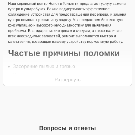
Наш сервисный центр Honor в Тольятти предлагает услугу замены
кулера в ультрабуках. Важно поддерживать эффективное
охлаждение устройства для предотвращения перегрева, и замена
кулера помогает решить эту задачу. Мы предлагаем бесплатную
консультацию и высокоточную диагностику для выявления
проблемы. Благодаря низким ценам и скидкам, а также наличию
всех необходимых запчастей, ремонт выполняется быстро и
качественно, возвращая вашему устройству нормальную работу.
Частые причины поломки
Засорение пылью и грязью
Износ подшипников кулера
Развернуть
Перегрев устройства
Механические повреждения вентилятора
Неисправности питания кулера
Для начала ремонта позвоните по телефону +7 (848) 238-61-54
или оставьте
Заявку на сайте
, и специалист свяжется с вами в
течение минуты для уточнения всех вопросов и записи на
Вопросы и ответы
диагностику или обслуживание.