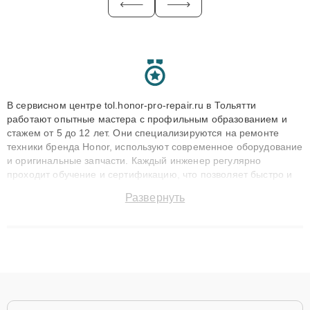
В сервисном центре tol.honor-pro-repair.ru в Тольятти
работают опытные мастера с профильным образованием и
стажем от 5 до 12 лет. Они специализируются на ремонте
техники бренда Honor, используют современное оборудование
и оригинальные запчасти. Каждый инженер регулярно
проходит обучение и сертификацию, что позволяет быстро и
точноdiagnostikировать поломки и восстанавливать технику с
Развернуть
сохранением гарантии до 3 лет. Наши мастера решают
сложные случаи: от замены матриц и материнских плат до
ремонта после залития и восстановления данных. Благодаря
высокой квалификации и ответственному подходу клиенты
получают быстрый, качественный ремонт и понятные
объяснения по результатам диагностики.