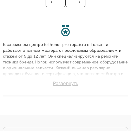
В сервисном центре tol.honor-pro-repair.ru в Тольятти
работают опытные мастера с профильным образованием и
стажем от 5 до 12 лет. Они специализируются на ремонте
техники бренда Honor, используют современное оборудование
и оригинальные запчасти. Каждый инженер регулярно
проходит обучение и сертификацию, что позволяет быстро и
точноdiagnostikировать поломки и восстанавливать технику с
Развернуть
сохранением гарантии до 3 лет. Наши мастера решают
сложные случаи: от замены матриц и материнских плат до
ремонта после залития и восстановления данных. Благодаря
высокой квалификации и ответственному подходу клиенты
получают быстрый, качественный ремонт и понятные
объяснения по результатам диагностики.