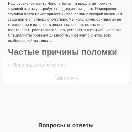
Наш сервисный центр Honor в Тольятти предлагает ремонт
звуковой платы ультрабуков по доступным ценам. Неисправная
звуковая плата может привести к проблемам с воспроизведением
звука или его полному отсутствию. Мы используем оригинальные
компоненты и их качественные аналоги, что позволяет
восстановить работоспособность устройства в кратчайшие сроки.
Специалисты проведут диагностику и ремонт с учётом всех
особенностей устройства.
Частые причины поломки
Перепады напряжения
Перегрев компонентов
Развернуть
Окисление контактов
Механические повреждения платы
Износ звукового чипа
Для записи на ремонт звуковой платы позвоните по телефону +7
(848) 238-61-54 или оставьте
Заявку на сайте
. Специалист службы
заботы перезвонит в течение минуты для уточнения всех
Вопросы и ответы
вопросов и записи на диагностику и ремонт.