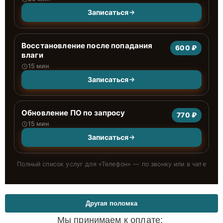
Записаться
Восстановление после попадания
600 ₽
влаги
15 мин
Записаться
Обновление ПО по запросу
770 ₽
15 мин
Записаться
Полный список услуг для «
Телефон
» — по звонку или в чате
Другая поломка
Мы принимаем к оплате: