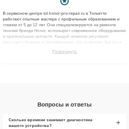
В сервисном центре tol.honor-pro-repair.ru в Тольятти
работают опытные мастера с профильным образованием и
стажем от 5 до 12 лет. Они специализируются на ремонте
техники бренда Honor, используют современное оборудование
и оригинальные запчасти. Каждый инженер регулярно
проходит обучение и сертификацию, что позволяет быстро и
точноdiagnostikировать поломки и восстанавливать технику с
Развернуть
сохранением гарантии до 3 лет. Наши мастера решают
сложные случаи: от замены матриц и материнских плат до
ремонта после залития и восстановления данных. Благодаря
высокой квалификации и ответственному подходу клиенты
получают быстрый, качественный ремонт и понятные
объяснения по результатам диагностики.
Вопросы и ответы
Сколько времени занимает диагностика
+
вашего устройства?