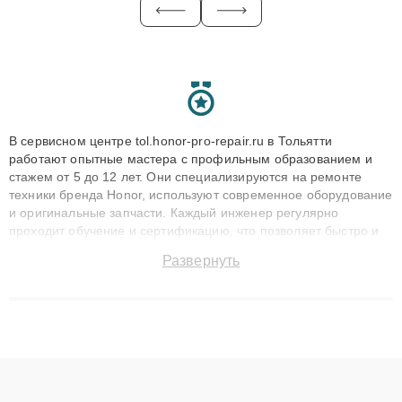
В сервисном центре tol.honor-pro-repair.ru в Тольятти
работают опытные мастера с профильным образованием и
стажем от 5 до 12 лет. Они специализируются на ремонте
техники бренда Honor, используют современное оборудование
и оригинальные запчасти. Каждый инженер регулярно
проходит обучение и сертификацию, что позволяет быстро и
точноdiagnostikировать поломки и восстанавливать технику с
Развернуть
сохранением гарантии до 3 лет. Наши мастера решают
сложные случаи: от замены матриц и материнских плат до
ремонта после залития и восстановления данных. Благодаря
высокой квалификации и ответственному подходу клиенты
получают быстрый, качественный ремонт и понятные
объяснения по результатам диагностики.