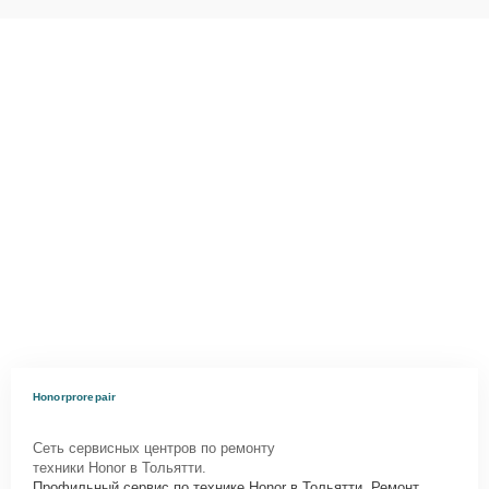
Honorprorepair
Сеть сервисных центров по ремонту
техники Honor в Тольятти.
Профильный сервис по технике Honor в Тольятти. Ремонт