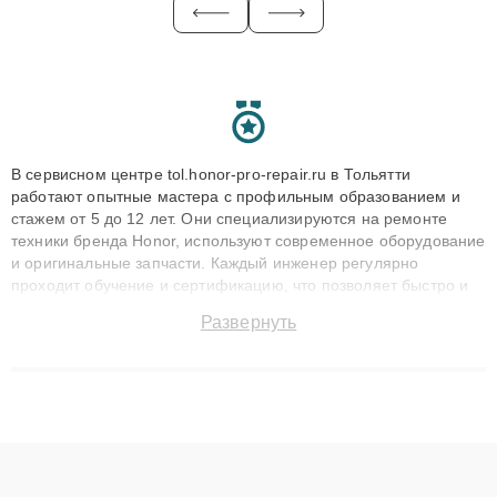
В сервисном центре tol.honor-pro-repair.ru в Тольятти
работают опытные мастера с профильным образованием и
стажем от 5 до 12 лет. Они специализируются на ремонте
техники бренда Honor, используют современное оборудование
и оригинальные запчасти. Каждый инженер регулярно
проходит обучение и сертификацию, что позволяет быстро и
точноdiagnostikировать поломки и восстанавливать технику с
Развернуть
сохранением гарантии до 3 лет. Наши мастера решают
сложные случаи: от замены матриц и материнских плат до
ремонта после залития и восстановления данных. Благодаря
высокой квалификации и ответственному подходу клиенты
получают быстрый, качественный ремонт и понятные
объяснения по результатам диагностики.