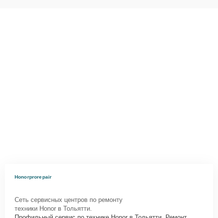
Honorprorepair
Сеть сервисных центров по ремонту
техники Honor в Тольятти.
Профильный сервис по технике Honor в Тольятти. Ремонт