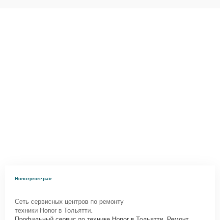
Honorprorepair
Сеть сервисных центров по ремонту
техники Honor в Тольятти.
Профильный сервис по технике Honor в Тольятти. Ремонт