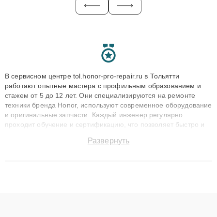
В сервисном центре tol.honor-pro-repair.ru в Тольятти
работают опытные мастера с профильным образованием и
стажем от 5 до 12 лет. Они специализируются на ремонте
техники бренда Honor, используют современное оборудование
и оригинальные запчасти. Каждый инженер регулярно
проходит обучение и сертификацию, что позволяет быстро и
точноdiagnostikировать поломки и восстанавливать технику с
Развернуть
сохранением гарантии до 3 лет. Наши мастера решают
сложные случаи: от замены матриц и материнских плат до
ремонта после залития и восстановления данных. Благодаря
высокой квалификации и ответственному подходу клиенты
получают быстрый, качественный ремонт и понятные
объяснения по результатам диагностики.