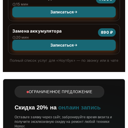
15 мин
Записаться
Замена аккумулятора
890 ₽
20 мин
Записаться
Полный список услуг для «
Ноутбук
» — по звонку или в чате
ОГРАНИЧЕННОЕ ПРЕДЛОЖЕНИЕ
Скидка 20% на
онлаин запись
Оставьте заявку через сайт, забронируйте время визита и
получите эксклюзивную скидку на ремонт любой техники
Honor.