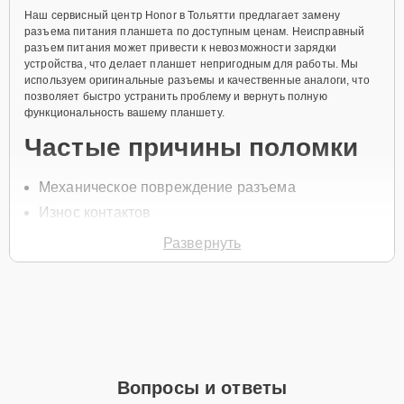
Наш сервисный центр Honor в Тольятти предлагает замену
разъема питания планшета по доступным ценам. Неисправный
разъем питания может привести к невозможности зарядки
устройства, что делает планшет непригодным для работы. Мы
используем оригинальные разъемы и качественные аналоги, что
позволяет быстро устранить проблему и вернуть полную
функциональность вашему планшету.
Частые причины поломки
Механическое повреждение разъема
Износ контактов
Засорение или окисление разъема
Развернуть
Неаккуратная эксплуатация
Перепады напряжения
Для записи на замену разъема питания позвоните по телефону
+7 (848) 238-61-54 или оставьте
Заявку на сайте
. Специалист
перезвонит вам в течение минуты для уточнения всех вопросов и
записи на диагностику и ремонт.
Вопросы и ответы
Главные особенности