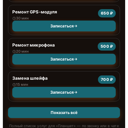
Ремонт GPS-модуля
650 ₽
30 мин
Записаться
Ремонт микрофона
500 ₽
20 мин
Записаться
Замена шлейфа
700 ₽
15 мин
Записаться
Показать всё
Полный список услуг для «
Планшет
» — по звонку или в чате