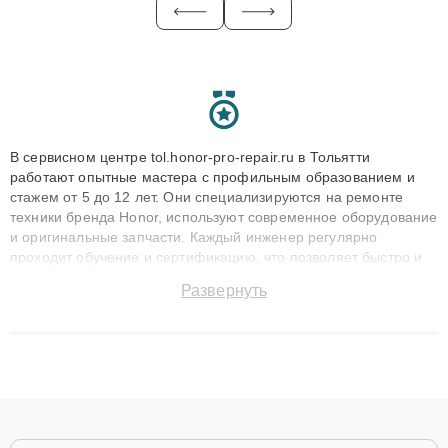
В сервисном центре tol.honor-pro-repair.ru в Тольятти
работают опытные мастера с профильным образованием и
стажем от 5 до 12 лет. Они специализируются на ремонте
техники бренда Honor, используют современное оборудование
и оригинальные запчасти. Каждый инженер регулярно
проходит обучение и сертификацию, что позволяет быстро и
точноdiagnostikировать поломки и восстанавливать технику с
Развернуть
сохранением гарантии до 3 лет. Наши мастера решают
сложные случаи: от замены матриц и материнских плат до
ремонта после залития и восстановления данных. Благодаря
высокой квалификации и ответственному подходу клиенты
получают быстрый, качественный ремонт и понятные
объяснения по результатам диагностики.