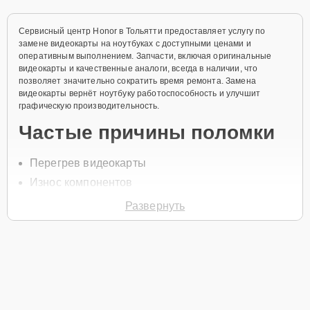
Сервисный центр Honor в Тольятти предоставляет услугу по
замене видеокарты на ноутбуках с доступными ценами и
оперативным выполнением. Запчасти, включая оригинальные
видеокарты и качественные аналоги, всегда в наличии, что
позволяет значительно сократить время ремонта. Замена
видеокарты вернёт ноутбуку работоспособность и улучшит
графическую производительность.
Частые причины поломки
Перегрев видеокарты
Износ компонентов
Механические повреждения
Развернуть
Конфликт с драйверами
Повреждение чипа видеокарты
Для замены видеокарты позвоните по телефону +7 (848) 238-61-
54 или оставьте
Заявку на сайте
. Специалист свяжется в течение
минуты для уточнения всех вопросов и записи на диагностику и
ремонт ноутбука.