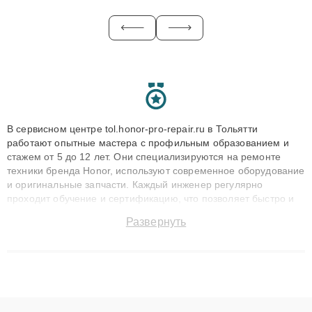
В сервисном центре tol.honor-pro-repair.ru в Тольятти
работают опытные мастера с профильным образованием и
стажем от 5 до 12 лет. Они специализируются на ремонте
техники бренда Honor, используют современное оборудование
и оригинальные запчасти. Каждый инженер регулярно
проходит обучение и сертификацию, что позволяет быстро и
точноdiagnostikировать поломки и восстанавливать технику с
Развернуть
сохранением гарантии до 3 лет. Наши мастера решают
сложные случаи: от замены матриц и материнских плат до
ремонта после залития и восстановления данных. Благодаря
высокой квалификации и ответственному подходу клиенты
получают быстрый, качественный ремонт и понятные
объяснения по результатам диагностики.