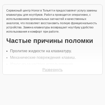
Сервисный центр Honor в Тольятти предоставляет услугу замены
клавиатуры для ноутбуков. Работа проводится оперативно, с
использованием оригинальных запчастей и качественных
аналогов, что позволяет восстановить полную функциональность
устройства. Замена клавиатуры возвращает ноутбуку удобство
использования и комфорт при работе.
Частые причины поломки
Пролитие жидкости на клавиатуру.
Механические повреждения клавиш.
Износ из-за частого использования.
Развернуть
Перегрев устройства.
Повреждения от ударов и падений.
Чтобы записаться на ремонт, позвоните по телефону +7 (848)
238-61-54 или оставьте
Заявку на сайте
, и специалист службы
заботы о клиентах перезвонит вам в течение минуты для
уточнения всех вопросов.