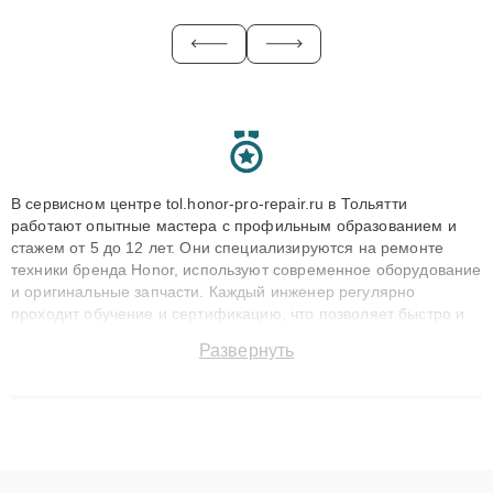
В сервисном центре tol.honor-pro-repair.ru в Тольятти
работают опытные мастера с профильным образованием и
стажем от 5 до 12 лет. Они специализируются на ремонте
техники бренда Honor, используют современное оборудование
и оригинальные запчасти. Каждый инженер регулярно
проходит обучение и сертификацию, что позволяет быстро и
точноdiagnostikировать поломки и восстанавливать технику с
Развернуть
сохранением гарантии до 3 лет. Наши мастера решают
сложные случаи: от замены матриц и материнских плат до
ремонта после залития и восстановления данных. Благодаря
высокой квалификации и ответственному подходу клиенты
получают быстрый, качественный ремонт и понятные
объяснения по результатам диагностики.