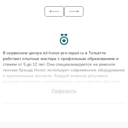
В сервисном центре tol.honor-pro-repair.ru в Тольятти
работают опытные мастера с профильным образованием и
стажем от 5 до 12 лет. Они специализируются на ремонте
техники бренда Honor, используют современное оборудование
и оригинальные запчасти. Каждый инженер регулярно
проходит обучение и сертификацию, что позволяет быстро и
точноdiagnostikировать поломки и восстанавливать технику с
Развернуть
сохранением гарантии до 3 лет. Наши мастера решают
сложные случаи: от замены матриц и материнских плат до
ремонта после залития и восстановления данных. Благодаря
высокой квалификации и ответственному подходу клиенты
получают быстрый, качественный ремонт и понятные
объяснения по результатам диагностики.