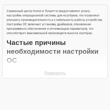
Сервисный центр Honor в Тольятти предоставляет услугу
настройки операционной системы для ноутбуков, что позволяет
улучшить производительность и стабильность работы устройства.
Настройка ОС включает установку драйверов, обновление
программного обеспечения и оптимизацию параметров, что
способствует максимальной производительности ноутбука.
Частые причины
необходимости настройки
ОС
Ошибки в работе операционной системы.
Развернуть
Конфликты между установленными
программами.
Неактуальные или отсутствующие драйверы.
Засорение системы ненужными файлами.
Неправильные параметры безопасности и
производительности.