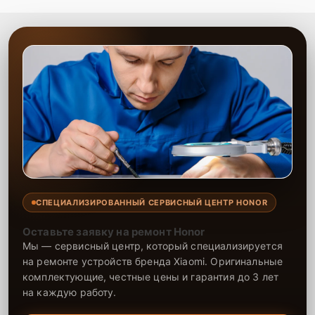
Сервисный центр предлагает качественную настройку
операционных систем, которая включает в себя весь спектр
необходимых процедур для улучшения работы вашего ноутбука.
Наши мастера обладают большим опытом в настройке ОС и
смогут гарантировать стабильность и производительность вашего
устройства. Мы обеспечиваем качественную поддержку, чтобы
ваша техника работала без перебоев.
СПЕЦИАЛИЗИРОВАННЫЙ СЕРВИСНЫЙ ЦЕНТР HONOR
Оставьте заявку на ремонт Honor
Мы — сервисный центр, который специализируется
на ремонте устройств бренда Xiaomi. Оригинальные
комплектующие, честные цены и гарантия до 3 лет
на каждую работу.