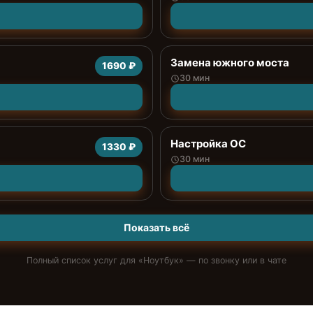
Замена южного моста
1690 ₽
30 мин
Настройка ОС
1330 ₽
30 мин
Показать всё
Полный список услуг для «
Ноутбук
» — по звонку или в чате