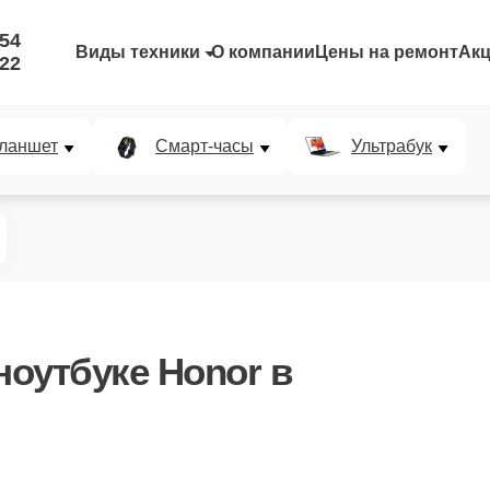
-54
Виды техники
О компании
Цены на ремонт
Ак
-22
ланшет
Смарт-часы
Ультрабук
ноутбуке Honor в