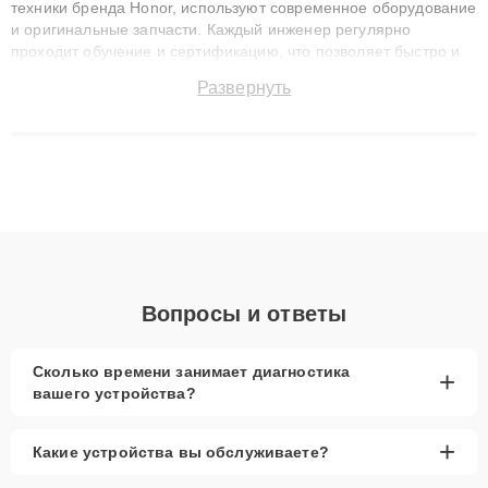
техники бренда Honor, используют современное оборудование
и оригинальные запчасти. Каждый инженер регулярно
проходит обучение и сертификацию, что позволяет быстро и
точноdiagnostikировать поломки и восстанавливать технику с
Развернуть
сохранением гарантии до 3 лет. Наши мастера решают
сложные случаи: от замены матриц и материнских плат до
ремонта после залития и восстановления данных. Благодаря
высокой квалификации и ответственному подходу клиенты
получают быстрый, качественный ремонт и понятные
объяснения по результатам диагностики.
Вопросы и ответы
Сколько времени занимает диагностика
+
вашего устройства?
+
Какие устройства вы обслуживаете?